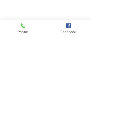
nécessaire et vue sur mer
agrémenteront comme il se doit
votre
séjour en Croatie.
Phone
Facebook
Šibenska ul. 23250 Pag Croatie
/
Tél :
+33 (0)7 68 18 77 67